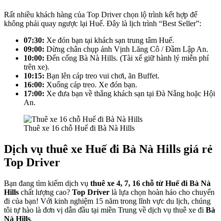
Rất nhiều khách hàng của Top Driver chọn lộ trình kết hợp để
không phải quay ngược lại Huế. Đây là lịch trình “Best Seller”:
07:30:
Xe đón bạn tại khách sạn trung tâm Huế.
09:00:
Dừng chân chụp ảnh Vịnh Lăng Cô / Đầm Lập An.
10:00:
Đến cổng Bà Nà Hills. (Tài xế giữ hành lý miễn phí
trên xe).
10:15:
Bạn lên cáp treo vui chơi, ăn Buffet.
16:00:
Xuống cáp treo. Xe đón bạn.
17:00:
Xe đưa bạn về thẳng khách sạn tại Đà Nẵng hoặc Hội
An.
Thuê xe 16 chỗ Huế đi Bà Nà Hills
Dịch vụ thuê xe Huế đi Bà Nà Hills giá rẻ
Top Driver
Bạn đang tìm kiếm dịch vụ
thuê xe 4, 7, 16 chỗ từ Huế đi Bà Nà
Hills
chất lượng cao?
Top Driver
là lựa chọn hoàn hảo cho chuyến
đi của bạn! Với kinh nghiệm 15 năm trong lĩnh vực du lịch, chúng
tôi tự hào là đơn vị dẫn đầu tại miền Trung về dịch vụ thuê xe đi
Bà
Nà
Hills
.