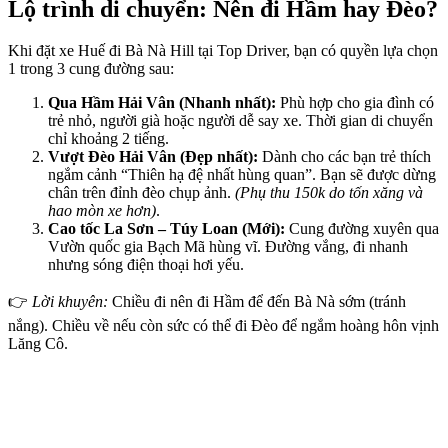
Lộ trình di chuyển: Nên đi Hầm hay Đèo?
Khi đặt xe Huế đi Bà Nà Hill tại Top Driver, bạn có quyền lựa chọn
1 trong 3 cung đường sau:
Qua Hầm Hải Vân (Nhanh nhất):
Phù hợp cho gia đình có
trẻ nhỏ, người già hoặc người dễ say xe. Thời gian di chuyển
chỉ khoảng 2 tiếng.
Vượt Đèo Hải Vân (Đẹp nhất):
Dành cho các bạn trẻ thích
ngắm cảnh “Thiên hạ đệ nhất hùng quan”. Bạn sẽ được dừng
chân trên đỉnh đèo chụp ảnh.
(Phụ thu 150k do tốn xăng và
hao mòn xe hơn)
.
Cao tốc La Sơn – Túy Loan (Mới):
Cung đường xuyên qua
Vườn quốc gia Bạch Mã hùng vĩ. Đường vắng, đi nhanh
nhưng sóng điện thoại hơi yếu.
👉
Lời khuyên:
Chiều đi nên đi Hầm để đến Bà Nà sớm (tránh
nắng). Chiều về nếu còn sức có thể đi Đèo để ngắm hoàng hôn vịnh
Lăng Cô.