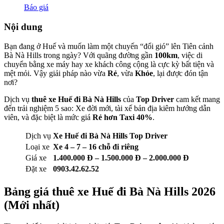
Báo giá
Nội dung
Bạn đang ở Huế và muốn làm một chuyến “đổi gió” lên Tiên cảnh
Bà Nà Hills trong ngày? Với quãng đường gần
100km
, việc di
chuyển bằng xe máy hay xe khách công cộng là cực kỳ bất tiện và
mệt mỏi. Vậy giải pháp nào vừa
Rẻ
, vừa
Khỏe
, lại được đón tận
nơi?
Dịch vụ
thuê xe Huế đi Bà Nà Hills
của
Top Driver
cam kết mang
đến trải nghiệm 5 sao: Xe đời mới, tài xế bản địa kiêm hướng dẫn
viên, và đặc biệt là mức giá
Rẻ hơn Taxi 40%
.
Dịch vụ
Xe Huế đi Bà Nà Hills Top Driver
Loại xe
Xe 4 – 7 – 16 chỗ đi riêng
Giá xe
1.400.000 Đ – 1.500.000 Đ – 2.000.000 Đ
Đặt xe
0903.42.62.52
Bảng giá thuê xe Huế đi Bà Nà Hills 2026
(Mới nhất)