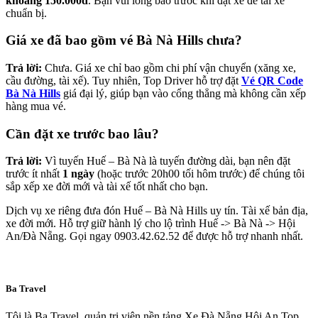
khoảng 150.000đ
. Bạn vui lòng báo trước khi đặt xe để tài xế
chuẩn bị.
Giá xe đã bao gồm vé Bà Nà Hills chưa?
Trả lời:
Chưa. Giá xe chỉ bao gồm chi phí vận chuyển (xăng xe,
cầu đường, tài xế). Tuy nhiên, Top Driver hỗ trợ đặt
Vé QR Code
Bà Nà Hills
giá đại lý, giúp bạn vào cổng thẳng mà không cần xếp
hàng mua vé.
Cần đặt xe trước bao lâu?
Trả lời:
Vì tuyến Huế – Bà Nà là tuyến đường dài, bạn nên đặt
trước ít nhất
1 ngày
(hoặc trước 20h00 tối hôm trước) để chúng tôi
sắp xếp xe đời mới và tài xế tốt nhất cho bạn.
Dịch vụ xe riêng đưa đón Huế – Bà Nà Hills uy tín. Tài xế bản địa,
xe đời mới. Hỗ trợ giữ hành lý cho lộ trình Huế -> Bà Nà -> Hội
An/Đà Nẵng. Gọi ngay 0903.42.62.52 để được hỗ trợ nhanh nhất.
Ba Travel
Tôi là Ba Travel, quản trị viên nền tảng Xe Đà Nẵng Hội An Top