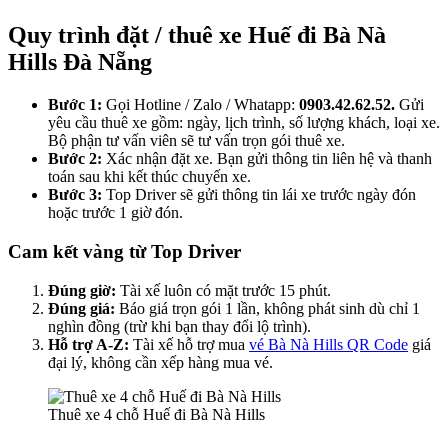
Quy trình đặt / thuê xe Huế đi Bà Nà
Hills Đà Nẵng
Bước 1:
Gọi Hotline / Zalo / Whatapp:
0903.42.62.52.
Gửi
yêu cầu thuê xe gồm: ngày, lịch trình, số lượng khách, loại xe.
Bộ phận tư vấn viên sẽ tư vấn trọn gói thuê xe.
Bước 2:
Xác nhận đặt xe. Bạn gửi thông tin liên hệ và thanh
toán sau khi kết thúc chuyến xe.
Bước 3:
Top Driver sẽ gửi thông tin lái xe trước ngày đón
hoặc trước 1 giờ đón.
Cam kết vàng từ Top Driver
Đúng giờ:
Tài xế luôn có mặt trước 15 phút.
Đúng giá:
Báo giá trọn gói 1 lần, không phát sinh dù chỉ 1
nghìn đồng (trừ khi bạn thay đổi lộ trình).
Hỗ trợ A-Z:
Tài xế hỗ trợ mua
vé Bà Nà Hills QR Code
giá
đại lý, không cần xếp hàng mua vé.
Thuê xe 4 chỗ Huế đi Bà Nà Hills