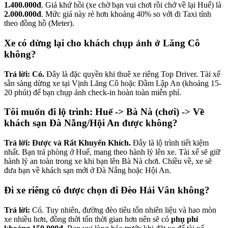
1.400.000đ
. Giá khứ hồi (xe chờ bạn vui chơi rồi chở về lại Huế) là
2.000.000đ
. Mức giá này rẻ hơn khoảng 40% so với đi Taxi tính
theo đồng hồ (Meter).
Xe có dừng lại cho khách chụp ảnh ở Lăng Cô
không?
Trả lời:
Có.
Đây là đặc quyền khi thuê xe riêng Top Driver. Tài xế
sẵn sàng dừng xe tại Vịnh Lăng Cô hoặc Đầm Lập An (khoảng 15-
20 phút) để bạn chụp ảnh check-in hoàn toàn miễn phí.
Tôi muốn đi lộ trình: Huế -> Bà Nà (chơi) -> Về
khách sạn Đà Nẵng/Hội An được không?
Trả lời:
Được và Rất Khuyến Khích.
Đây là lộ trình tiết kiệm
nhất. Bạn trả phòng ở Huế, mang theo hành lý lên xe. Tài xế sẽ giữ
hành lý an toàn trong xe khi bạn lên Bà Nà chơi. Chiều về, xe sẽ
đưa bạn về khách sạn mới ở Đà Nẵng hoặc Hội An.
Đi xe riêng có được chọn đi Đèo Hải Vân không?
Trả lời:
Có. Tuy nhiên, đường đèo tiêu tốn nhiên liệu và hao mòn
xe nhiều hơn, đồng thời tốn thời gian hơn nên sẽ có
phụ phí