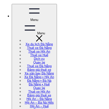
Menu
Menu
Xe du lịch Đà Nẵng
Thuê xe Đà Nẵng
Thuê xe Hội An
Thuê xe Huế
Dịch vụ
Quay lại
Thuê xe Đà Nẵng
Bảng giá thuê xe
Xe sân bay Đà Nẵng
Xe Đà Nẵng • Hội An
Đà Nẵng • Bà Nà
Đà Nẵng • Huế
Quay lại
Thuê xe Hội An
Bảng giá thuê xe
Hội An – Đà Nẵng
Hội An – Bà Nà Hills
Hội An – Huế