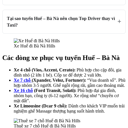
Tại sao tuyến Huế – Bà Nà nên chọn Top Driver thay vì
Taxi?
Xe Huế đi Bà Nà Hills
Các dòng xe phục vụ tuyến Huế – Bà Nà
Xe 4 chỗ (Vios, Accent, Cerato):
Phù hợp cho cặp đôi, gia
đình nhỏ (2 lớn 1 bé). Cốp xe để được 2 vali lớn.
Xe 7 chỗ
(Xpander, Veloz, Fortuner):
“Vua doanh số”. Phù
hợp nhóm 3-5 người. Ghế ngồi rộng rãi, gầm cao thoáng mát.
Xe 16 chỗ
(Ford Transit, Solati):
Phù hợp đại gia đình,
nhóm bạn, công ty (6-12 người). Xe rộng như “chuyên cơ
mặt đất”.
Xe Limousine (Dcar 9 chỗ):
Dành cho khách VIP muốn trải
nghiệm ghế Massage thượng hạng suốt hành trình.
Thuê xe 7 chỗ Huế đi Bà Nà Hills