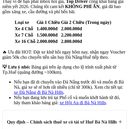
Thay vì để bạn phải inbox hỏi giá,
Top Driver
công khai bảng giá
niêm yết 2026. Chúng tôi cam kết
KHÔNG PHÍ ẨN
, giá đã bao
gồm xăng xe, cầu đường và phí bến bãi.
Loại xe
Giá 1 Chiều
Giá 2 Chiều (Trong ngày)
Xe 4 Chỗ
1.400.000đ
2.000.000đ
Xe 7 Chỗ
1.500.000đ
2.200.000đ
Xe 16 Chỗ
2.000.000đ
2.800.000đ
🔥 Ưu đãi HOT: Đặt xe khứ hồi ngay hôm nay, nhận ngay Voucher
giảm 50k cho chuyến tiễn sân bay Đà Nẵng/Huế tiếp theo.
💡 Lưu ý nhỏ:
Bảng giá trên áp dụng cho lộ trình xuất phát từ
Tp.Huế (quãng đường ~100km).
Nếu bạn đã di chuyển vào Đà Nẵng trước đó và muốn đi Bà
Nà, giá xe sẽ rẻ hơn rất nhiều (chỉ từ 300k). Xem chi tiết tại:
xe Đà Nẵng đi Bà Nà Hills
.
Nếu bạn đang lưu trú tại Phố cổ và muốn khởi hành từ đó,
hãy tham khảo bảng giá:
xe Hội An đi Bà Nà Hills
.
Quy định – Chính sách thuê xe có tài xế Huế Bà Nà Hills