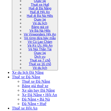
Quay lại
Thuê xe Huế
Huế đi Đà Nẵng
Huế đi Hội An
Huế đi Bà Nà Hills
Quay lại
Vé du lịch
Bảng giá vé
Vé Bà Nà Hills
Vé Vinwonders Hội An
Vé rừng dừa bảy mẫu
Vé Cù Lao Chàm
Vé Ký Ức Hội An
Vé Núi Thần Tài
Quay lại
Dịch vụ
Thuê xe 7 chỗ
Thuê xe 16 chỗ
Vé du lịch
Xe du lịch Đà Nẵng
Thuê xe Đà Nẵng
Thuê xe Đà Nẵng
Bảng giá thuê xe
Xe sân bay Đà Nẵng
Xe Đà Nẵng • Hội An
Đà Nẵng • Bà Nà
Đà Nẵng • Huế
Thuê xe Hội An