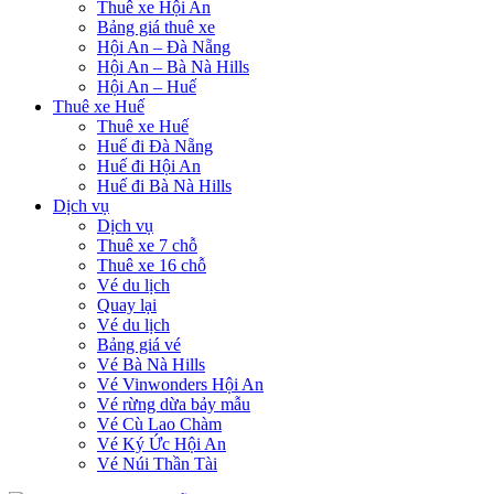
Thuê xe Hội An
Bảng giá thuê xe
Hội An – Đà Nẵng
Hội An – Bà Nà Hills
Hội An – Huế
Thuê xe Huế
Thuê xe Huế
Huế đi Đà Nẵng
Huế đi Hội An
Huế đi Bà Nà Hills
Dịch vụ
Dịch vụ
Thuê xe 7 chỗ
Thuê xe 16 chỗ
Vé du lịch
Quay lại
Vé du lịch
Bảng giá vé
Vé Bà Nà Hills
Vé Vinwonders Hội An
Vé rừng dừa bảy mẫu
Vé Cù Lao Chàm
Vé Ký Ức Hội An
Vé Núi Thần Tài